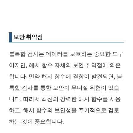
보안 취약점
블록합 검사는 데이터를 보호하는 중요한 도구
이지만, 해시 함수 자체의 보안 취약점에 의존
합니다. 만약 해시 함수에 결함이 발견되면, 블
록합 검사를 통한 보안이 무너질 위험이 있습
니다. 따라서 최신의 강력한 해시 함수를 사용
하고, 해시 함수의 보안성을 주기적으로 검토
하는 것이 중요합니다.