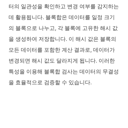
터의 일관성을 확인하고 변경 여부를 감지하는
데 활용됩니다. 블록합은 데이터를 일정 크기
의 블록으로 나누고, 각 블록에 고유한 해시 값
을 생성하여 저장합니다. 이 해시 값은 블록의
모든 데이터를 포함한 계산 결과로, 데이터가
변경되면 해시 값도 달라지게 됩니다. 이러한
특성을 이용해 블록합 검사는 데이터의 무결성
을 효율적으로 검증할 수 있습니다.