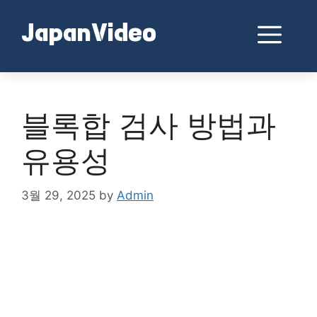
Skip
to
Me
JapanVideo
content
블록합 검사 방법과
유용성
3월 29, 2025
by
Admin