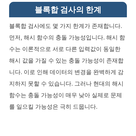
블록합 검사의 한계
블록합 검사에도 몇 가지 한계가 존재합니다.
먼저, 해시 함수의 충돌 가능성입니다. 해시 함
수는 이론적으로 서로 다른 입력값이 동일한
해시 값을 가질 수 있는 충돌 가능성이 존재합
니다. 이로 인해 데이터의 변경을 완벽하게 감
지하지 못할 수 있습니다. 그러나 현대의 해시
함수는 충돌 가능성이 매우 낮아 실제로 문제
를 일으킬 가능성은 극히 드뭅니다.