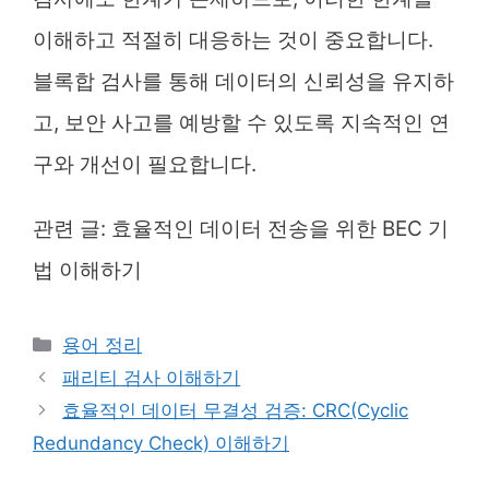
이해하고 적절히 대응하는 것이 중요합니다.
블록합 검사를 통해 데이터의 신뢰성을 유지하
고, 보안 사고를 예방할 수 있도록 지속적인 연
구와 개선이 필요합니다.
관련 글:
효율적인 데이터 전송을 위한 BEC 기
법 이해하기
Categories
용어 정리
패리티 검사 이해하기
효율적인 데이터 무결성 검증: CRC(Cyclic
Redundancy Check) 이해하기