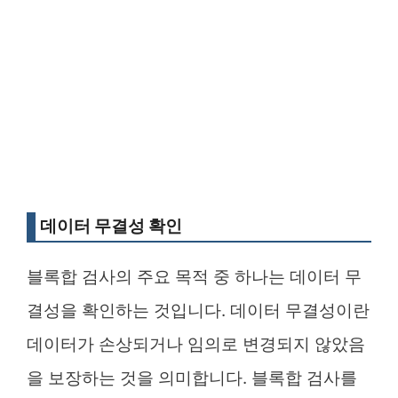
데이터 무결성 확인
블록합 검사의 주요 목적 중 하나는 데이터 무
결성을 확인하는 것입니다. 데이터 무결성이란
데이터가 손상되거나 임의로 변경되지 않았음
을 보장하는 것을 의미합니다. 블록합 검사를