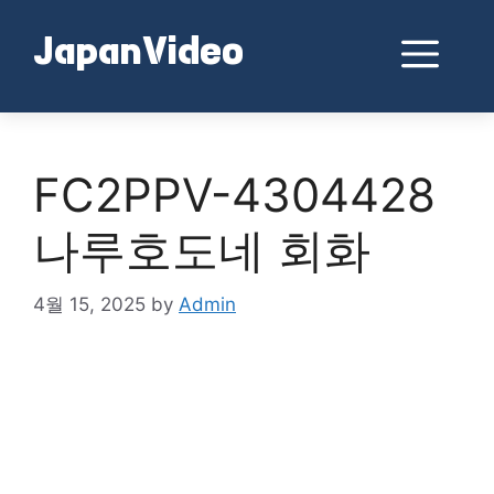
Skip
to
Me
JapanVideo
content
FC2PPV-4304428
나루호도네 회화
4월 15, 2025
by
Admin