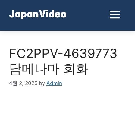
Skip
to
Me
JapanVideo
content
FC2PPV-4639773
담메나마 회화
4월 2, 2025
by
Admin