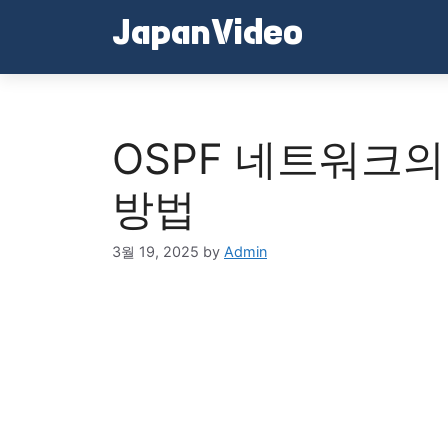
Skip
JapanVideo
to
content
OSPF 네트워크의
방법
3월 19, 2025
by
Admin